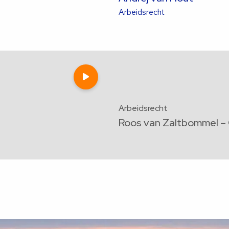
Lees
Arbeidsrecht
meer
over
deze
advocaat
Speel
video
af
Arbeidsrecht
Roos van Zaltbommel – 