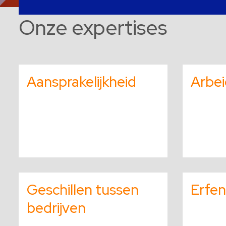
Onze expertises
Aansprakelijkheid
Arbei
Lees
Lees
meer
meer
Geschillen tussen
Erfen
over
over
bedrijven