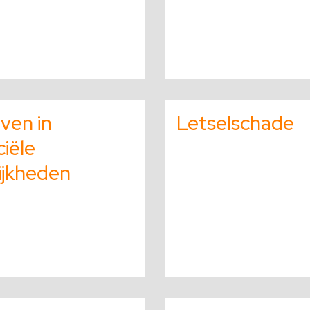
Lees
meer
jven in
Letselschade
over
ciële
ijkheden
Lees
meer