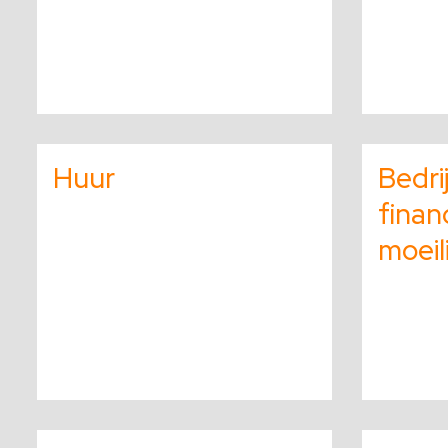
Lees
Lees
meer
meer
Huur
Bedri
over
over
finan
moeil
Lees
Lees
meer
meer