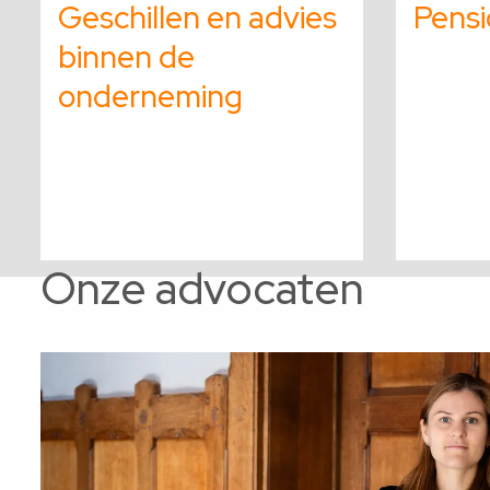
Geschillen en advies
Pens
over
over
binnen de
onderneming
Onze advocaten
Lees
Lees
meer
meer
over
over