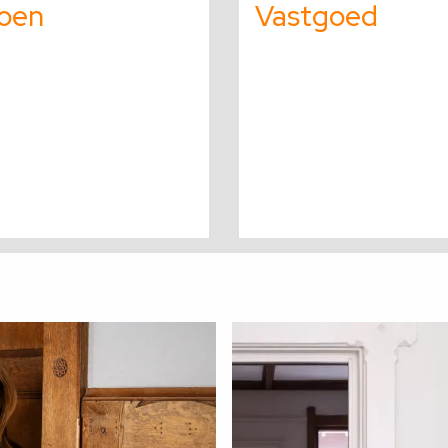
ioen
Vastgoed
over
Lees
meer
over