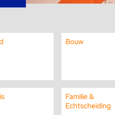
d
Bouw
Lees
meer
is
Familie &
over
Echtscheiding