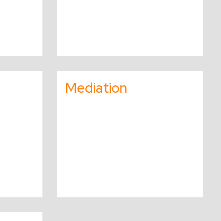
Lees
meer
Mediation
over
Lees
meer