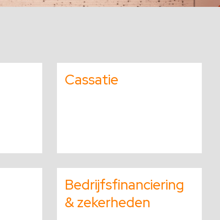
Cassatie
Lees
meer
Bedrijfsfinanciering
over
& zekerheden