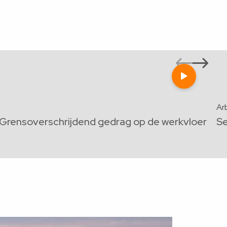
Vori
Vo
Speel
slide
sl
video
af
Ar
Grensoverschrijdend gedrag op de werkvloer
Se