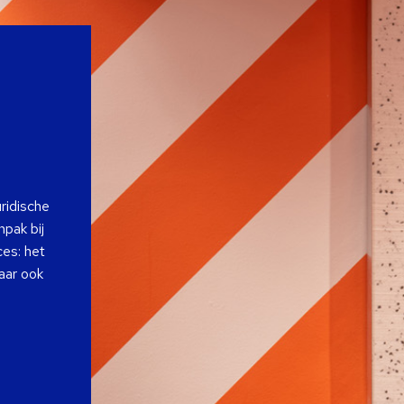
ridische
npak bij
ces: het
aar ook