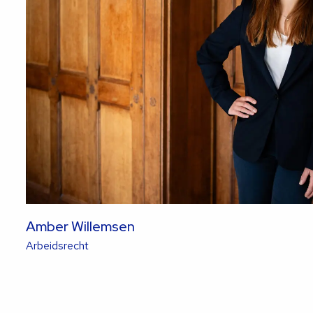
Amber Willemsen
Lees
Arbeidsrecht
meer
over
deze
advocaat