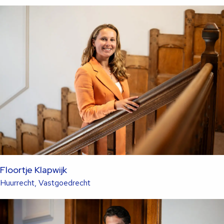
meer
over
deze
advocaat
Floortje Klapwijk
Lees
Huurrecht, Vastgoedrecht
meer
over
deze