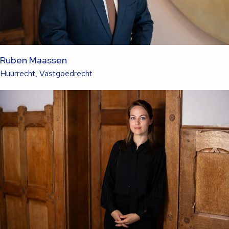
Ruben Maassen
Lees
Huurrecht, Vastgoedrecht
meer
over
deze
advocaat