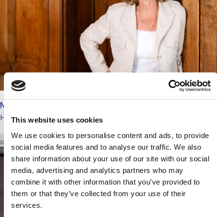
Marie-Christine Veltkamp-van Paassen
Lees
Huurrecht, Vastgoedrecht
This website uses cookies
meer
We use cookies to personalise content and ads, to provide
over
social media features and to analyse our traffic. We also
deze
share information about your use of our site with our social
advocaat
media, advertising and analytics partners who may
combine it with other information that you’ve provided to
them or that they’ve collected from your use of their
services.