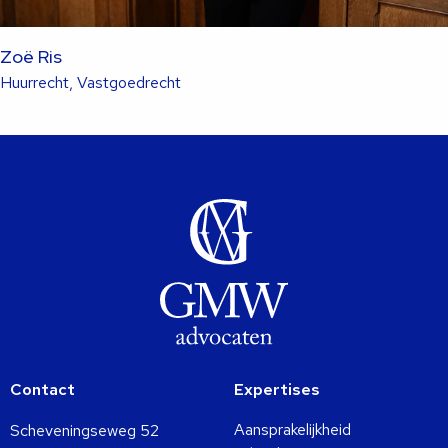
Zoë Ris
Lees
Huurrecht, Vastgoedrecht
meer
over
deze
advocaat
Contact
Expertises
Aansprakelijkheid
Scheveningseweg 52