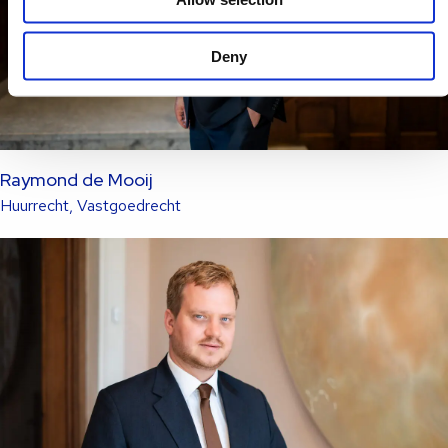
Deny
Raymond de Mooij
Lees
Huurrecht, Vastgoedrecht
meer
over
deze
advocaat