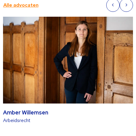
over
Alle advocaten
Vorige
Volg
slide
slide
Amber Willemsen
Lees
Arbeidsrecht
meer
over