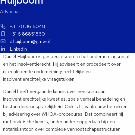
Huijboom
Advocaat
+31 70 3615048
+31 6 86851860
d.huijboom@gmw.nl
LinkedIn
Daniël Huijboom is gespecialiseerd in het ondernemingsrecht
en het insolventierecht. Hij adviseert en procedeert over
uiteenlopende ondernemingsrechtelijke en
insolventierechtelijke vraagstukken.
Daniël heeft vergaande kennis over een scala aan
insolventierechtelijke kwesties, zoals verhaal benadeling en
bestuurdersaansprakelijkheid. Ook is hij vaak nauw betrokken
bij advisering over WHOA-procedures. Dat combineert hij
met praktische kennis, onder andere opgedaan bij een
notariskantoor, over complexe vennootschapsstructuren.