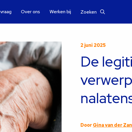
 vraag
Over ons
Werken bij
Zoeken
2 juni 2025
De legit
verwerp
nalaten
Door
Gina van der Za