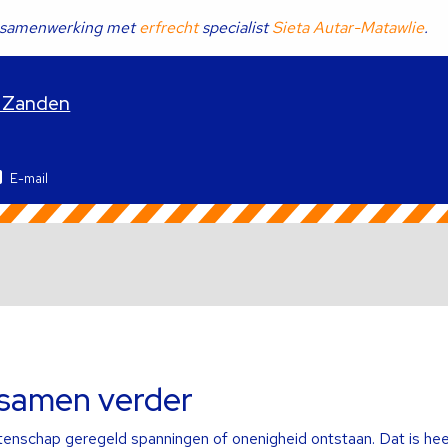
in samenwerking met
erfrecht
specialist
Sieta Autar-Matawlie
.
r Zanden
E-mail
 samen verder
latenschap geregeld spanningen of onenigheid ontstaan. Dat is heel