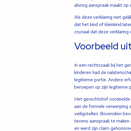
alsnog aanspraak maakt op d
Als deze verklaring niet geli
dat het kind of kleinkind l
cruciaal dat deze verklaring 
Voorbeeld uit
In een rechtszaak bij het g
kinderen had de nalatenscha
legitieme portie. Andere erf
beroepen op zijn legitieme p
Het gerechtshof oordeelde 
aan de formele verwerping al 
veiligstellen. Bovendien beva
tevens aanspraak te maken op
en werd zijn claim gehonore