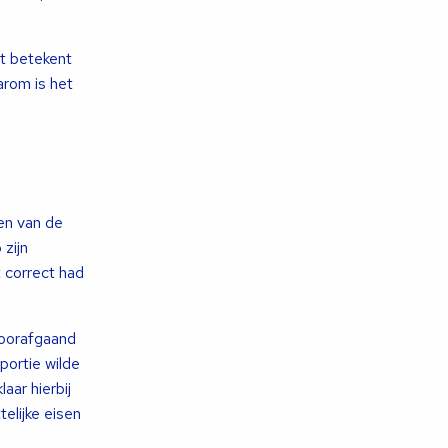
it betekent
arom is het
en van de
zijn
t correct had
voorafgaand
portie wilde
aar hierbij
elijke eisen