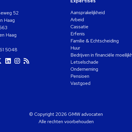
Expertises
Aansprakelijkheid
seweg 52
Arbeid
n Haag
Cassatie
563
Erfenis
en Haag
Familie & Echtscheiding
Huur
361 5048
Bedrijven in financiële moeilij
a
Ga
Ga
Ga
Ga
Letselschade
ar
naar
naar
naar
naar
Onderneming
ok
ouTube
Twitter
LinkedIn
Instagram
RSS
Pensioen
Vastgoed
© Copyright 2026 GMW advocaten
Alle rechten voorbehouden