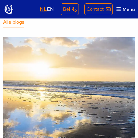
NL
EN
Bel
Contact
Menu
Alle blogs