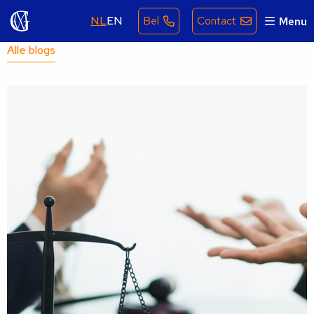
NL
EN
Bel
Contact
Menu
Alle blogs