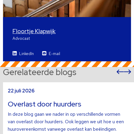
Floortje Klapwijk
Advocaat
LinkedIn
E-mail
Gerelateerde blogs
Vor
sli
s
Lees
L
22 juli 2026
meer
m
over
o
Overlast door huurders
In deze blog gaan we nader in op verschillende vormen
van overlast door huurders. Ook leggen we uit hoe u een
huurovereenkomst vanwege overlast kan beëindigen.