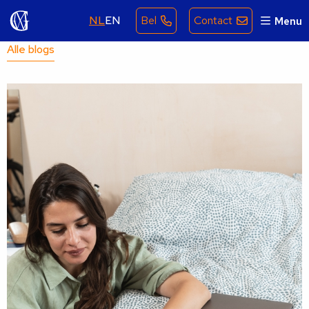
NL
EN
Bel
Contact
Menu
Alle blogs