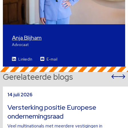
Anja Blijham
Advocaat
LinkedIn
E-mail
Gerelateerde blogs
Vor
sli
s
Lees
L
14 juli 2026
meer
m
over
o
Versterking positie Europese
ondernemingsraad
Veel multinationals met meerdere vestigingen in