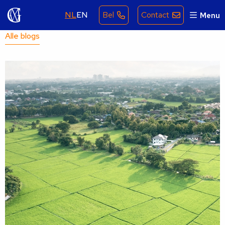
NL
EN
Bel
Contact
Menu
Alle blogs