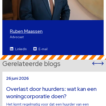
Ruben Maassen
Advocaat
LinkedIn
E-mail
Gerelateerde blogs
Vor
sli
s
Lees
L
26 juni 2026
meer
m
over
o
Overlast door huurders: wat kan een
woningcorporatie doen?
Het komt regelmatig voor dat een huurder van een