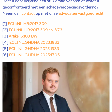
Bent u door verjaring een stuk grond verloren of wordt u
geconfronteerd met een schadevergoedingsvordering?
Neem dan
contact
op met onze
advocaten vastgoedrecht
.
[1]
ECLI:NL:HR:2017:309
[2]
ECLI:NL:HR:2017:309 r.o. 3.7.3
[3]
Artikel 6:103 BW
[4]
ECLI:NL:GHDHA:2023:1983
[5]
ECLI:NL:GHDHA:2023:1983
[6]
ECLI:NL:GHDHA:2025:1705