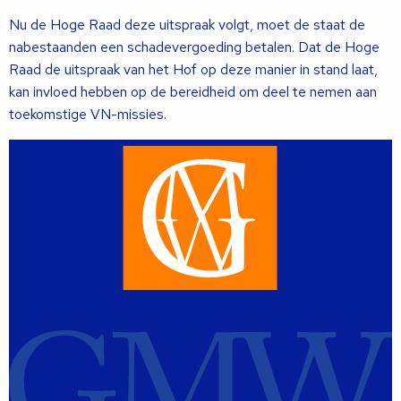
Nu de Hoge Raad deze uitspraak volgt, moet de staat de
nabestaanden een schadevergoeding betalen. Dat de Hoge
Raad de uitspraak van het Hof op deze manier in stand laat,
kan invloed hebben op de bereidheid om deel te nemen aan
toekomstige VN-missies.