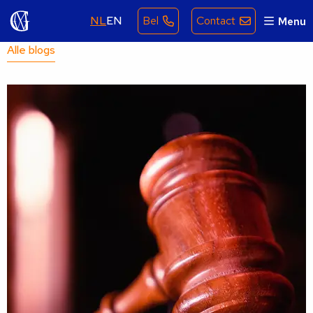
NL
EN
Bel
Contact
Menu
Alle blogs