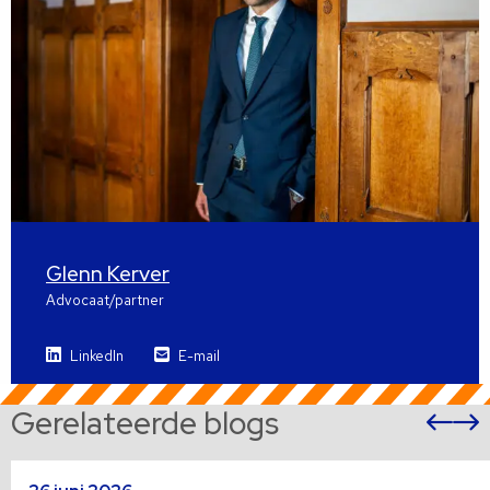
Glenn Kerver
Advocaat/partner
LinkedIn
E-mail
Gerelateerde blogs
Vor
sli
s
Lees
L