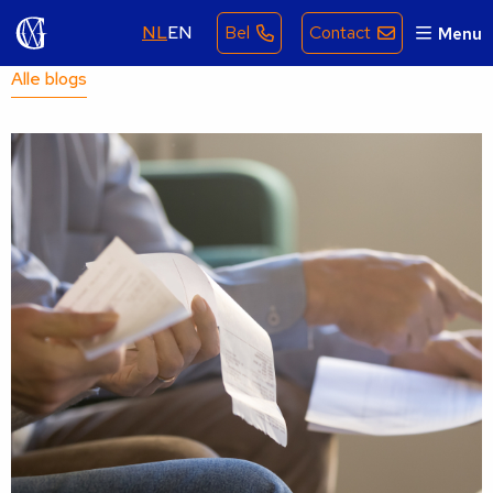
NL
EN
Bel
Contact
Menu
Alle blogs