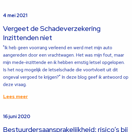
Lees
4 mei 2021
meer
over
Vergeet de Schadeverzekering
Inzittenden niet
"Ik heb geen voorrang verleend en werd met mijn auto
aangereden door een vrachtwagen. Het was mijn fout, maar
mijn mede-inzittende en ik hebben ernstig letsel opgelopen.
Is het nog mogelijk de letselschade die voortvloeit uit dit
ongeval vergoed te krijgen?" In deze blog geef ik antwoord op
deze vraag.
Lees meer
Lees
16 juni 2020
meer
over
Bestuurdersaansprakelijkheid: risico’s bij