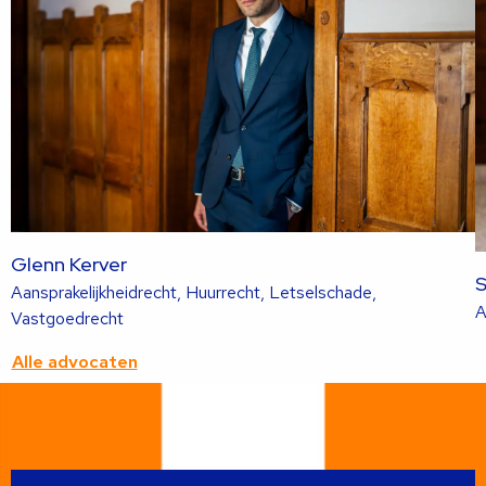
Glenn Kerver
S
Aansprakelijkheidrecht, Huurrecht, Letselschade,
A
Lees
Vastgoedrecht
meer
Alle advocaten
over
deze
advocaat