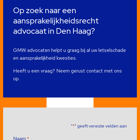
Op zoek naar een
aansprakelijkheidsrecht
advocaat in Den Haag?
GMW advocaten helpt u graag bij al uw letselschade
en aansprakelijkheid kwesties.
Heeft u een vraag? Neem gerust contact met ons
op.
"
" geeft vereiste velden aan
*
Naam
*