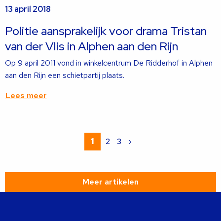
13 april 2018
meer
over
Politie aansprakelijk voor drama Tristan
van der Vlis in Alphen aan den Rijn
Op 9 april 2011 vond in winkelcentrum De Ridderhof in Alphen
aan den Rijn een schietpartij plaats.
Lees meer
Lees
meer
1
2
3
›
over
Meer artikelen