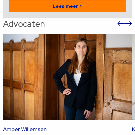
Lees meer >
Advocaten
Vor
sli
s
Amber Willemsen
K