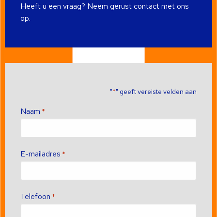
Heeft u een vraag? Neem gerust contact met ons
op.
"
" geeft vereiste velden aan
*
Naam
*
E-mailadres
*
Telefoon
*