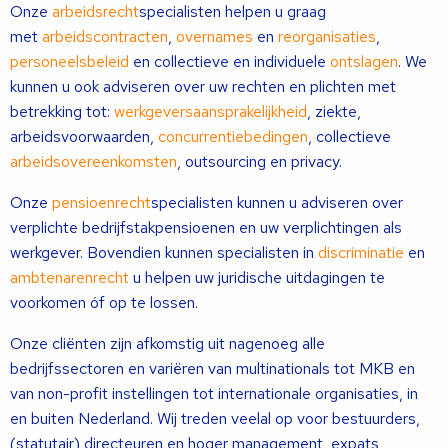
Onze
arbeidsrecht
specialisten helpen u graag
met
arbeidscontracten
,
overnames
en
reorganisaties
,
personeelsbeleid
en collectieve en individuele
ontslagen
. We
kunnen u ook adviseren over uw rechten en plichten met
betrekking tot:
werkgeversaansprakelijkheid
, ziekte,
arbeidsvoorwaarden,
concurrentiebedingen
, collectieve
arbeidsovereenkomsten
, outsourcing en privacy.
Onze
pensioenrecht
specialisten kunnen u adviseren over
verplichte bedrijfstakpensioenen en uw verplichtingen als
werkgever. Bovendien kunnen specialisten in
discriminatie
en
ambtenarenrecht
u helpen uw juridische uitdagingen te
voorkomen óf op te lossen.
Onze cliënten zijn afkomstig uit nagenoeg alle
bedrijfssectoren en variëren van multinationals tot MKB en
van non-profit instellingen tot internationale organisaties, in
en buiten Nederland. Wij treden veelal op voor bestuurders,
(statutair) directeuren en hoger management, expats,