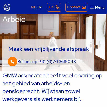
NL
EN
Bel
Contact
Menu
Arbeid
Maak een vrijblijvende afspraak
Bel ons op: +31 (0)70 3615048
GMW advocaten heeft veel ervaring op
het gebied van arbeids- en
pensioenrecht. Wij staan zowel
werkgevers als werknemers bij.