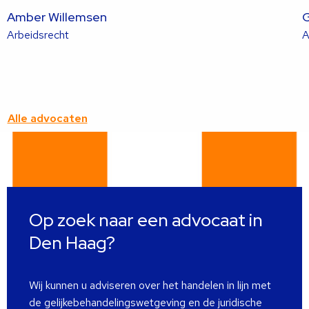
Amber Willemsen
G
Lees
Arbeidsrecht
A
meer
over
deze
advocaat
Alle advocaten
Op zoek naar een advocaat in
Den Haag?
Wij kunnen u adviseren over het handelen in lijn met
de gelijkebehandelingswetgeving en de juridische