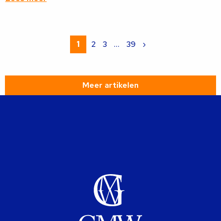
Lees
meer
1
2
3
…
39
›
over
Meer artikelen