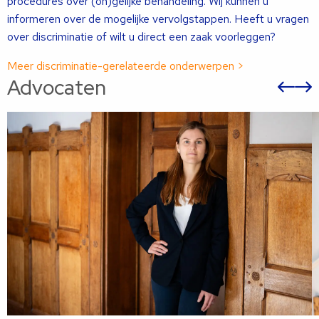
procedures over (on)gelijke behandeling. Wij kunnen u
informeren over de mogelijke vervolgstappen. Heeft u vragen
over discriminatie of wilt u direct een zaak voorleggen?
Meer discriminatie-gerelateerde onderwerpen >
Advocaten
Vor
sli
s