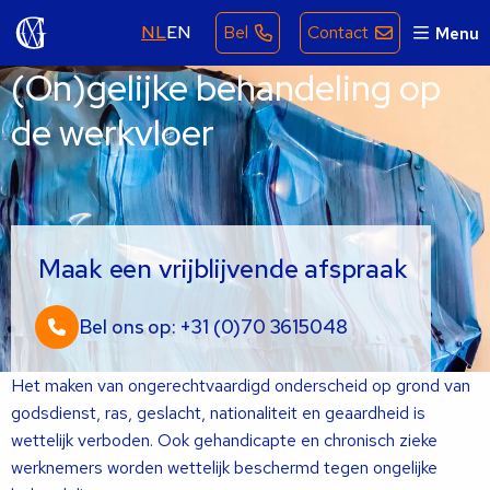
NL
EN
Bel
Contact
Menu
(On)gelijke behandeling op
de werkvloer
Maak een vrijblijvende afspraak
Bel ons op: +31 (0)70 3615048
Het maken van ongerechtvaardigd onderscheid op grond van
godsdienst, ras, geslacht, nationaliteit en geaardheid is
wettelijk verboden. Ook gehandicapte en chronisch zieke
werknemers worden wettelijk beschermd tegen ongelijke