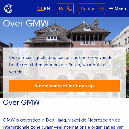
NL
EN
Bel
Contact
Menu
Over GMW
Onze focus ligt altijd op succes: het bereiken van de
beste resultaten voor onze cliënten, waar ook ter
wereld.
Neem contact met ons op
Over GMW
GMW is gevestigd in Den Haag, vlakbij de Noordzee en de
internationale zone (waar veel internationale organisaties van