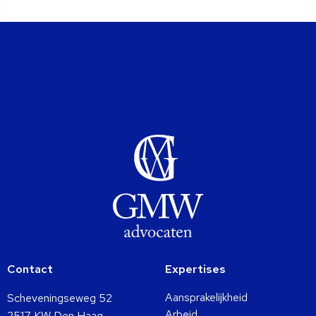
Contact
Expertises
Aansprakelijkheid
Scheveningseweg 52
Arbeid
2517 KW Den Haag