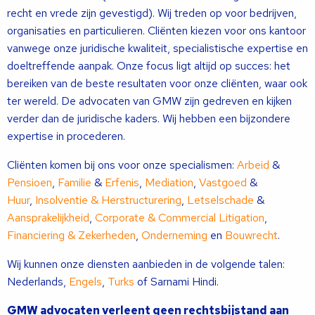
recht en vrede zijn gevestigd). Wij treden op voor bedrijven,
organisaties en particulieren. Cliënten kiezen voor ons kantoor
vanwege onze juridische kwaliteit, specialistische expertise en
doeltreffende aanpak. Onze focus ligt altijd op succes: het
bereiken van de beste resultaten voor onze cliënten, waar ook
ter wereld. De advocaten van GMW zijn gedreven en kijken
verder dan de juridische kaders. Wij hebben een bijzondere
expertise in procederen.
Cliënten komen bij ons voor onze specialismen:
Arbeid
&
Pensioen
,
Familie
&
Erfenis
,
Mediation
,
Vastgoed
&
Huur
,
Insolventie & Herstructurering
,
Letselschade
&
Aansprakelijkheid
,
Corporate & Commercial Litigation
,
Financiering & Zekerheden
,
Onderneming
en
Bouwrecht
.
Wij kunnen onze diensten aanbieden in de volgende talen:
Nederlands,
Engels
,
Turks
of Sarnami Hindi.
GMW advocaten verleent geen rechtsbijstand aan