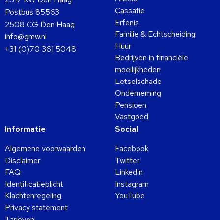
Cassatie
Postbus 85563
Erfenis
2508 CG Den Haag
Familie & Echtscheiding
info@gmw.nl
Huur
+31 (0)70 361 5048
Bedrijven in financiële
moeilijkheden
Letselschade
Onderneming
Pensioen
Vastgoed
Informatie
Social
Algemene voorwaarden
Facebook
Disclaimer
Twitter
FAQ
LinkedIn
Identificatieplicht
Instagram
Klachtenregeling
YouTube
Privacy statement
Tarieven