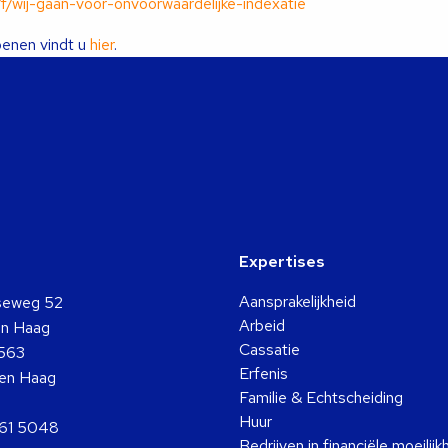
/wij-gaan-voor-onvoorwaardelijke-indexatie
oenen vindt u
hier
.
Expertises
Aansprakelijkheid
seweg 52
Arbeid
n Haag
Cassatie
563
Erfenis
en Haag
Familie & Echtscheiding
Huur
361 5048
Bedrijven in financiële moeilij