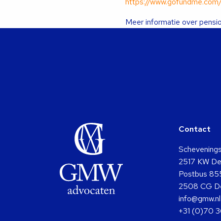
https://www.gofundme.com/f
Meer informatie over pensi
Contact
Schevening
2517 KW De
Postbus 85
2508 CG D
info@gmw.nl
+31 (0)70 