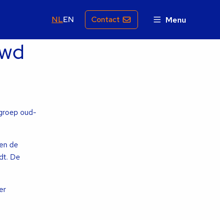
NL
EN
Contact
Menu
uwd
groep oud-
oen de
dt. De
er