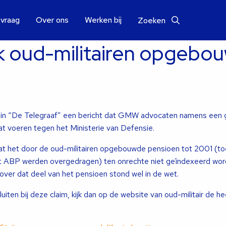
 vraag
Over ons
Werken bij
Zoeken
k oud-militairen opgebo
in “De Telegraaf” een bericht dat GMW advocaten namens een 
aat voeren tegen het Ministerie van Defensie.
dat het door de oud-militairen opgebouwde pensioen tot 2001 (t
het ABP werden overgedragen) ten onrechte niet geïndexeerd wor
over dat deel van het pensioen stond wel in de wet.
uiten bij deze claim, kijk dan op de website van oud-militair de he