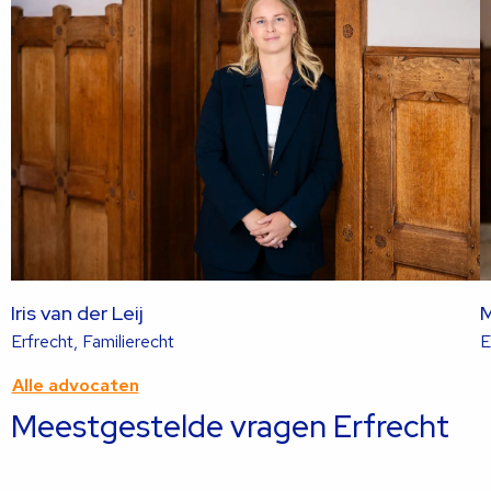
Iris van der Leij
M
Lees
Erfrecht, Familierecht
E
meer
Alle advocaten
over
Meestgestelde vragen Erfrecht
deze
advocaat