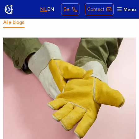
NL
EN
Bel
Contact
Menu
Alle blogs