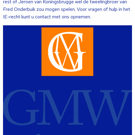
rest of Jeroen van Koningsbrugge wel de tweelingbroer van
Fred Onderbuik zou mogen spelen. Voor vragen of hulp in het
IE-recht kunt u contact met ons opnemen.