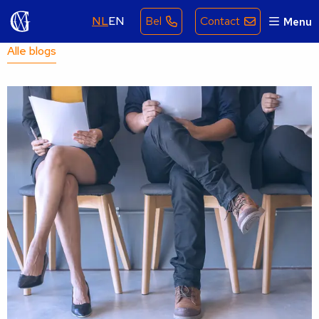
NL
EN
Bel
Contact
Menu
Alle blogs