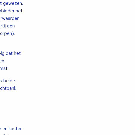
dt gewezen.
nbieder het
oorwaarden
tij een
orpen).
lg dat het
en
mst.
s beide
echtbank
 en kosten.