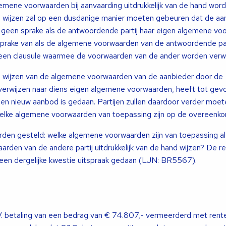
mene voorwaarden bij aanvaarding uitdrukkelijk van de hand wor
nd wijzen zal op een dusdanige manier moeten gebeuren dat de aa
s geen sprake als de antwoordende partij haar eigen algemene v
sprake van als de algemene voorwaarden van de antwoordende par
een clausule waarmee de voorwaarden van de ander worden verw
nd wijzen van de algemene voorwaarden van de aanbieder door de
verwijzen naar diens eigen algemene voorwaarden, heeft tot gevo
en nieuw aanbod is gedaan. Partijen zullen daardoor verder moet
welke algemene voorwaarden van toepassing zijn op de overeenko
rden gesteld: welke algemene voorwaarden zijn van toepassing al
arden van de andere partij uitdrukkelijk van de hand wijzen? De r
een dergelijke kwestie uitspraak gedaan (LJN: BR5567).
V. betaling van een bedrag van € 74.807,- vermeerderd met rente