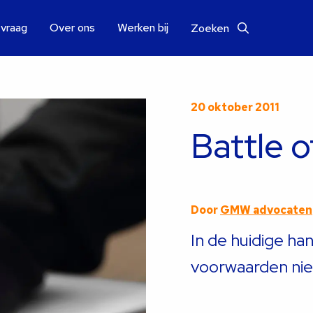
 vraag
Over ons
Werken bij
Zoeken
20 oktober 2011
Battle o
Door
GMW advocaten
In de huidige ha
voorwaarden nie