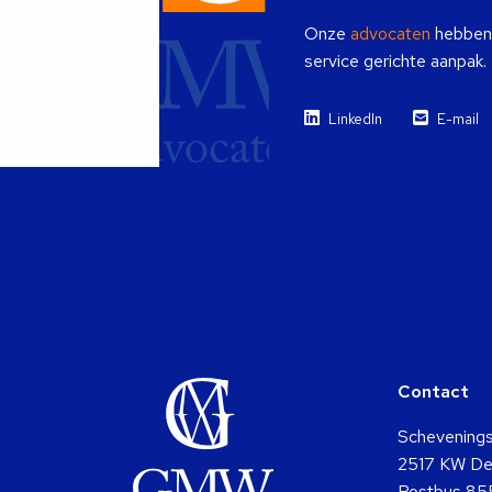
Onze
advocaten
hebben i
service gerichte aanpak.
LinkedIn
E-mail
Contact
Schevening
2517 KW De
Postbus 85