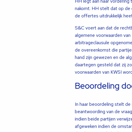
HH legt aan haar vordering 
nakomt. HH stelt dat op de 
de offertes uitdrukkelijk h
S&C voert aan dat de rechtb
algemene voorwaarden van K
arbitrageclausule opgenome
de overeenkomst die partij
hand zijn gewezen en de al
daartegen gesteld dat zij z
voorwaarden van KWSI wor
Beoordeling d
In haar beoordeling stelt de
beantwoording van de vraag
indien beide partijen verwi
afgeweken indien de omstan