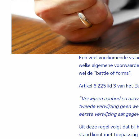
Een veel voorkomende vraag
welke algemene voorwaarden
wel de “battle of forms”.
Artikel 6:225 lid 3 van het B
“Verwijzen aanbod en aanv
tweede verwijzing geen wer
eerste verwijzing aangege
Uit deze regel volgt dat bi
stand komt met toepassing 