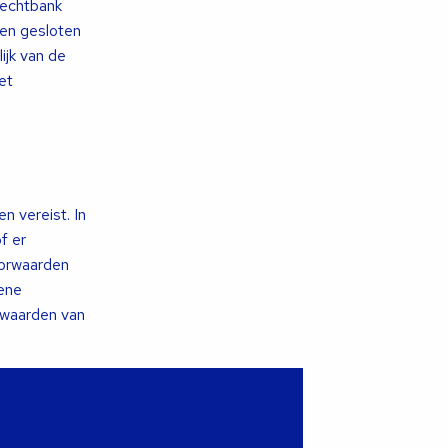
rechtbank
jen gesloten
ijk van de
et
n vereist. In
f er
oorwaarden
mene
rwaarden van