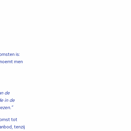
omsten is:
t noemt men
an de
e in de
ezen.”
komst tot
nbod, tenzij