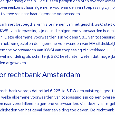
ten grondslag dat S&C de tussen partijen gesloten overeenkomst
overeenkomst haar algemene voorwaarden van toepassing zijn, om
eeft verwezen naar haar algemene voorwaarden.
ank niet bevoegd is kennis te nemen van het geschil. S&C stelt 
WSI van toepassing zijn en in die algemene voorwaarden is een
n. Deze algemene voorwaarden zijn volgens S&C van toepassing
en hebben gesloten de algemene voorwaarden van HH uitdrukkelij
gemene voorwaarden van KWSI van toepassing zijn verklaard. HH 
owel mondeling als schriftelijk S&C heeft laten weten dat mogelij
den afgewezen.
oor rechtbank Amsterdam
 rechtbank voorop dat artikel 6:225 lid 3 BW een vuistregel geeft
 welke algemene voorwaarden van toepassing zijn op een overe
jzen naar verschillende algemene voorwaarden. Van deze vuistrege
digheden van het geval daar aanleiding toe geven. De rechtbank