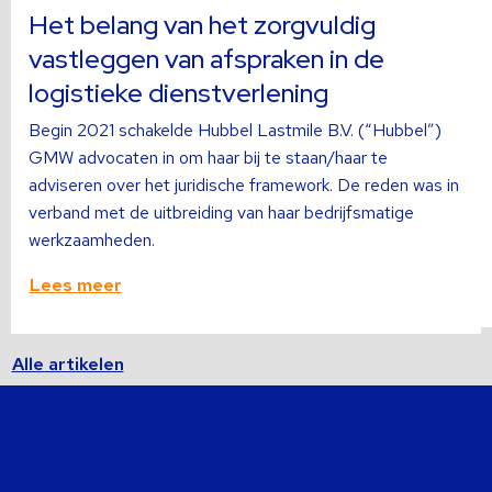
over
o
Het belang van het zorgvuldig
vastleggen van afspraken in de
logistieke dienstverlening
Begin 2021 schakelde Hubbel Lastmile B.V. (“Hubbel”)
GMW advocaten in om haar bij te staan/haar te
adviseren over het juridische framework. De reden was in
verband met de uitbreiding van haar bedrijfsmatige
werkzaamheden.
Lees meer
Alle artikelen