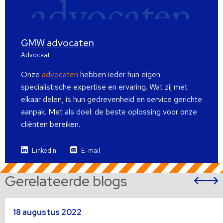
GMW advocaten
Advocaat
Onze
advocaten
hebben ieder hun eigen
specialistische expertise en ervaring. Wat zij met
elkaar delen, is hun gedrevenheid en service gerichte
aanpak. Met als doel: de beste oplossing voor onze
cliënten bereiken.
LinkedIn
E-mail
Gerelateerde blogs
Vor
sli
s
Lees
L
18 augustus 2022
meer
m