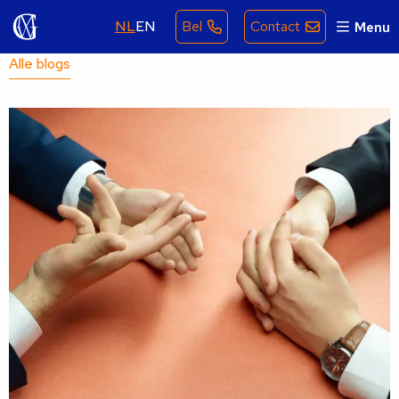
NL
EN
Bel
Contact
Menu
Alle blogs