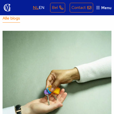
NL
EN
Bel
Contact
Menu
Alle blogs