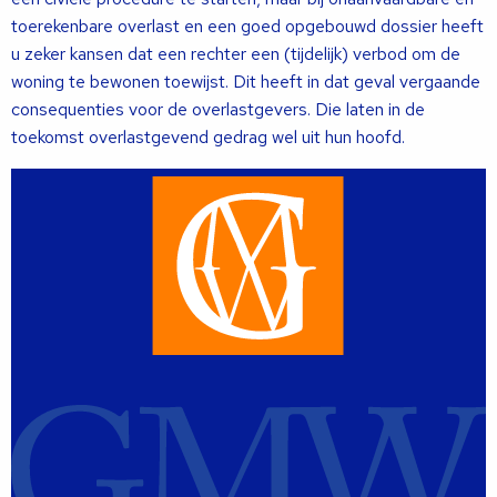
toerekenbare overlast en een goed opgebouwd dossier heeft
u zeker kansen dat een rechter een (tijdelijk) verbod om de
woning te bewonen toewijst. Dit heeft in dat geval vergaande
consequenties voor de overlastgevers. Die laten in de
toekomst overlastgevend gedrag wel uit hun hoofd.