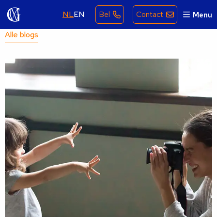
NL
EN
Bel
Contact
Menu
Alle blogs