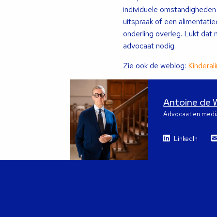
individuele omstandigheden
uitspraak of een alimentati
onderling overleg. Lukt dat 
advocaat nodig.
Zie ook de weblog:
Kinderal
Antoine de 
Advocaat en medi
LinkedIn