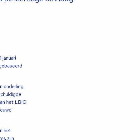
 januari
 gebaseerd
in onderling
schuldigde
van het LBIO
nieuwe
n het
ms zijn