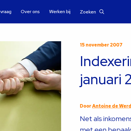
 vraag
Over ons
Werken bij
Zoeken
15 november 2007
Indexeri
januari
Door
Antoine de Wer
Net als inkomens
met een bepaal