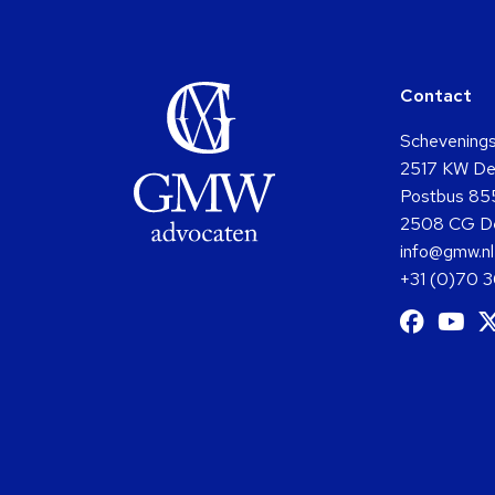
Contact
Schevening
2517 KW De
Postbus 85
2508 CG D
info@gmw.nl
+31 (0)70 
Ga
G
naar
na
Facebo
Y