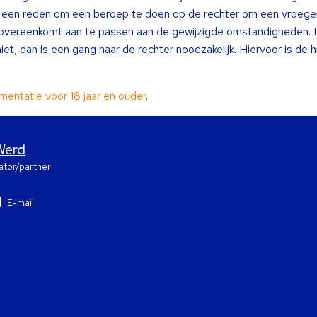
 een reden om een beroep te doen op de rechter om een vroegere
eovereenkomt aan te passen aan de gewijzigde omstandigheden. D
niet, dan is een gang naar de rechter noodzakelijk. Hiervoor is de 
imentatie voor 18 jaar en ouder
.
Werd
ator/partner
E-mail