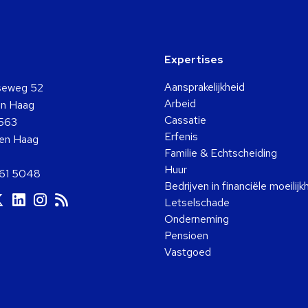
Expertises
Aansprakelijkheid
seweg 52
Arbeid
n Haag
Cassatie
563
Erfenis
en Haag
Familie & Echtscheiding
Huur
361 5048
Bedrijven in financiële moeilij
a
Ga
Ga
Ga
Ga
Letselschade
ar
naar
naar
naar
naar
Onderneming
ok
ouTube
Twitter
LinkedIn
Instagram
RSS
Pensioen
Vastgoed