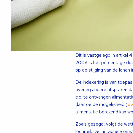
Dit is vastgelegd in artikel 
2008 is het percentage door
op de stijging van de lonen i
De indexering is van toepass
overleg andere afspraken d
c.q. te ontvangen alimentat
daartoe de mogelijkheid (
ww
alimentatie berekend kan wo
Zoals gezegd, volgt de wett
loonpeil. De individuele oms