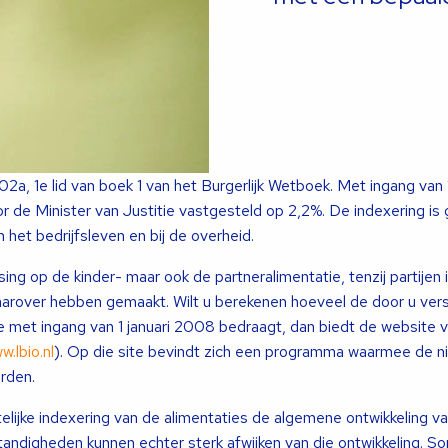
402a, 1e lid van boek 1 van het Burgerlijk Wetboek. Met ingang van 1
 de Minister van Justitie vastgesteld op 2,2%. De indexering is
n het bedrijfsleven en bij de overheid.
ing op de kinder- maar ook de partneralimentatie, tenzij partijen 
aarover hebben gemaakt. Wilt u berekenen hoeveel de door u ver
ie met ingang van 1 januari 2008 bedraagt, dan biedt de website 
w.lbio.nl
). Op die site bevindt zich een programma waarmee de 
rden.
elijke indexering van de alimentaties de algemene ontwikkeling va
tandigheden kunnen echter sterk afwijken van die ontwikkeling. So