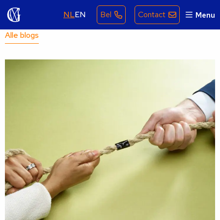
NL
EN
Bel
Contact
Menu
Alle blogs