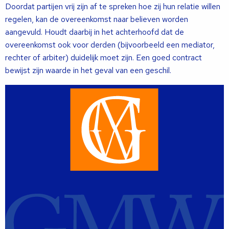
Doordat partijen vrij zijn af te spreken hoe zij hun relatie willen
regelen, kan de overeenkomst naar believen worden
aangevuld. Houdt daarbij in het achterhoofd dat de
overeenkomst ook voor derden (bijvoorbeeld een mediator,
rechter of arbiter) duidelijk moet zijn. Een goed contract
bewijst zijn waarde in het geval van een geschil.