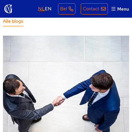
NL
EN
Bel
Contact
Menu
Alle blogs