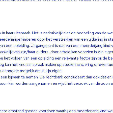
jk in haar uitspraak. Het is nadrukkelijk niet de bedoeling van de 
erderjarige kinderen door het verstrekken van een uitkering in sta
van een opleiding. Uitgangspunt is dat van een meerderjarig kind
ankelijk van zijn/haar ouders, door arbeid kan voorzien in zijn eige
u het volgen van een opleiding een relevante factor zijn bij de b
og kan het kind aanspraak maken op studiefinanciering of eventu
s er nog de mogelijk om in zijn eigen
een bijbaan te nemen. De rechtbank concludeert dan ook dat er in
zoon kan worden aangenomen en wijst het verzoek van de zoon af
n
ndere omstandigheden voordoen waarbij een meerderjarig kind we