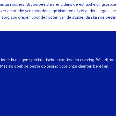
an zijn ouders. Bijvoorbeeld als er tijdens de echtscheidingsproc
er de studie van meerderjarige kinderen of als ouders jegens he
j zorg zou dragen voor de kosten van de studie, dan kan de beslis
eder hun eigen specialistische expertise en ervaring. Wat zij met
 Met als doel: de beste oplossing voor onze cliënten bereiken.