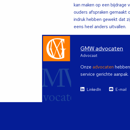
kan maken op een bijdrage v
ouders afspraken gemaakt ov
indruk hebben gewekt dat zi
eens heel anders uitvallen.
GMW advocaten
Advocaat
Onze
advocaten
hebben i
service gerichte aanpak.
LinkedIn
E-mail