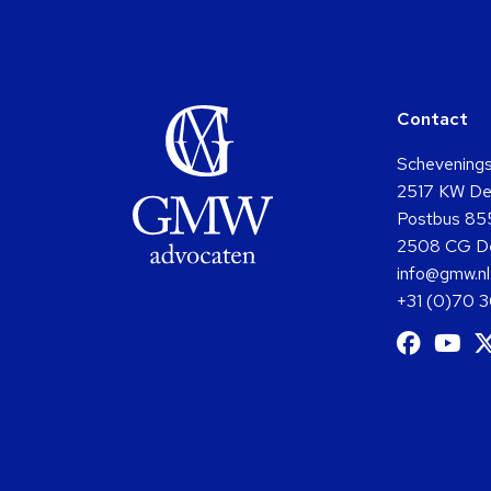
Contact
Schevening
2517 KW De
Postbus 85
2508 CG D
info@gmw.nl
+31 (0)70 
Ga
G
naar
na
Facebo
Y