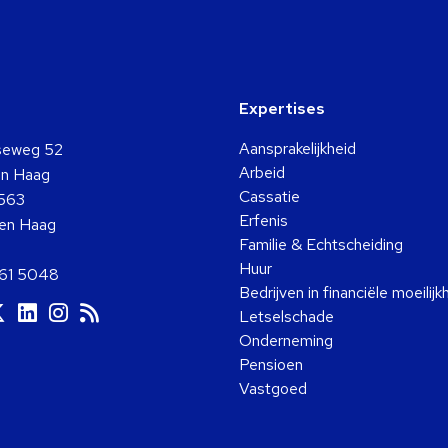
Expertises
Aansprakelijkheid
seweg 52
Arbeid
n Haag
Cassatie
563
Erfenis
en Haag
Familie & Echtscheiding
Huur
361 5048
Bedrijven in financiële moeilij
a
Ga
Ga
Ga
Ga
Letselschade
ar
naar
naar
naar
naar
Onderneming
ok
ouTube
Twitter
LinkedIn
Instagram
RSS
Pensioen
Vastgoed