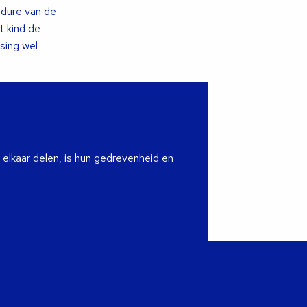
edure van de
t kind de
sing wel
 elkaar delen, is hun gedrevenheid en