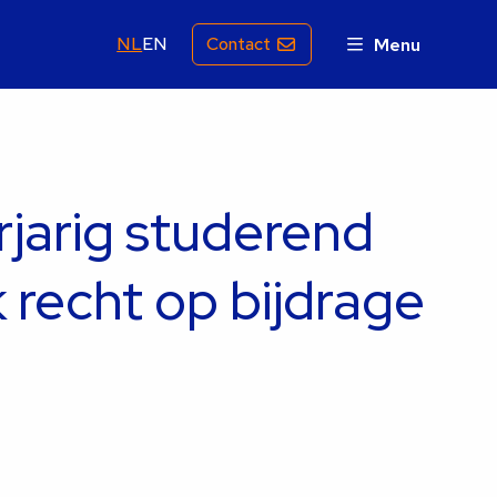
NL
EN
Contact
Menu
jarig studerend
 recht op bijdrage
?