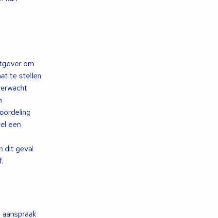
wetgever om
at te stellen
 verwacht
n
eoordeling
eel een
 dit geval
.
l aanspraak