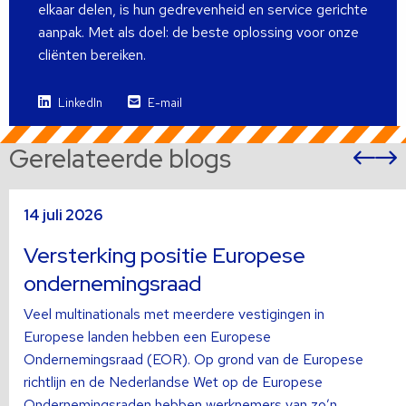
elkaar delen, is hun gedrevenheid en service gerichte
aanpak. Met als doel: de beste oplossing voor onze
cliënten bereiken.
LinkedIn
E-mail
Gerelateerde blogs
Vor
sli
s
Lees
L
14 juli 2026
meer
m
over
o
Versterking positie Europese
ondernemingsraad
Veel multinationals met meerdere vestigingen in
Europese landen hebben een Europese
Ondernemingsraad (EOR). Op grond van de Europese
richtlijn en de Nederlandse Wet op de Europese
Ondernemingsraden hebben werknemers van zo’n