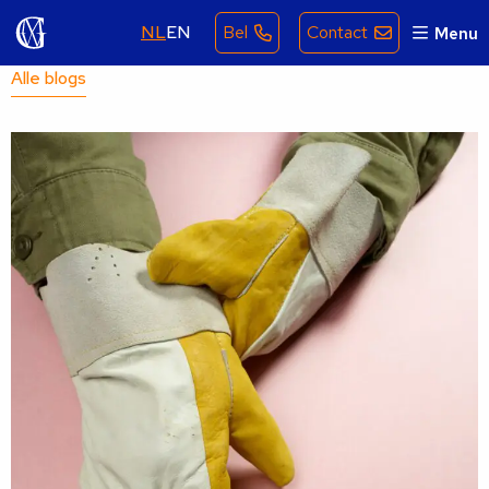
NL
EN
Bel
Contact
Menu
Alle blogs