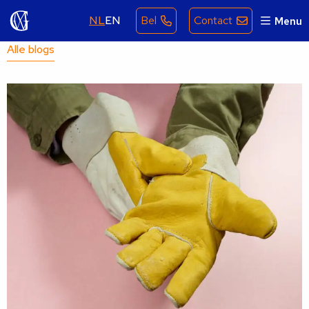
NL
EN
Bel
Contact
Menu
Alle blogs