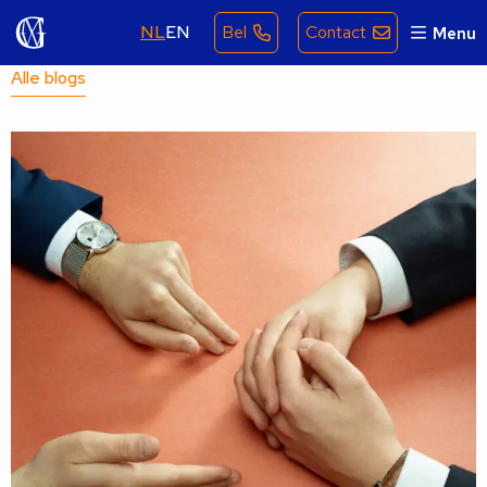
NL
EN
Bel
Contact
Menu
Alle blogs