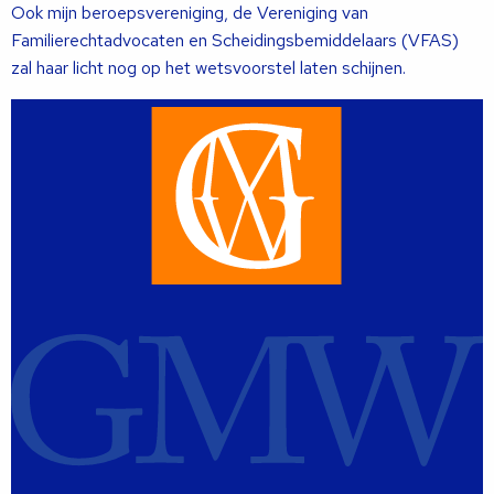
Ook mijn beroepsvereniging, de Vereniging van
Familierechtadvocaten en Scheidingsbemiddelaars (VFAS)
zal haar licht nog op het wetsvoorstel laten schijnen.