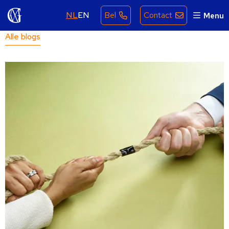
NL
EN
Bel
Contact
Menu
Alle blogs