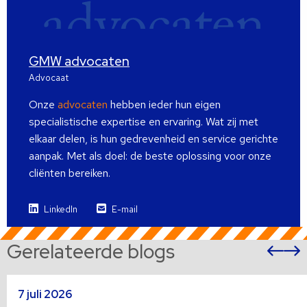
GMW advocaten
Advocaat
Onze
advocaten
hebben ieder hun eigen
specialistische expertise en ervaring. Wat zij met
elkaar delen, is hun gedrevenheid en service gerichte
aanpak. Met als doel: de beste oplossing voor onze
cliënten bereiken.
LinkedIn
E-mail
Gerelateerde blogs
Vor
sli
s
Lees
L
7 juli 2026
meer
m