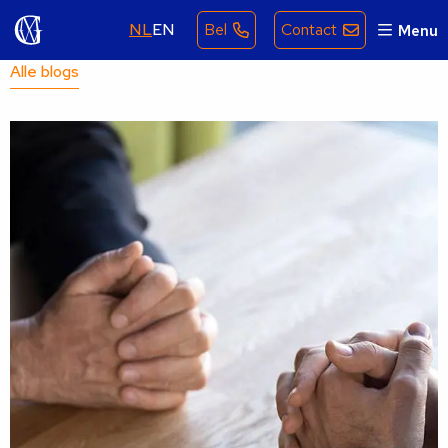
NL
EN
Bel
Contact
Menu
Alle blogs