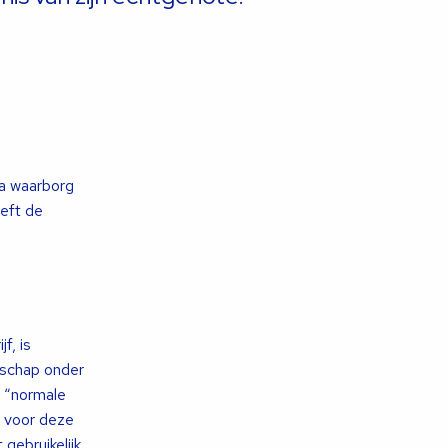
ra waarborg
eft de
f, is
tschap onder
n “normale
s voor deze
gebruikelijk