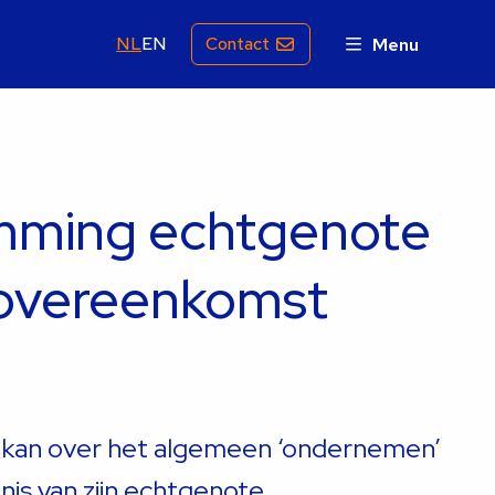
NL
EN
Contact
Menu
mming echtgenote
govereenkomst
kan over het algemeen ‘ondernemen’
is van zijn echtgenote.