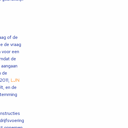
aag of de
me de vraag
n voor een
omdat de
t aangaan
n de
2011,
LJN
lt, en de
estemming
nstructies
drijfsvoering
tact opnemen