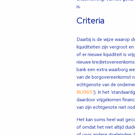
is.
Criteria
Daarbij is de wijze waarop d
liquiditeiten zijn vergroot
of er nieuwe liquiditeit is 
nieuwe kredietovereenkomst
bank een extra waarborg wens
van de borgovereenkomst nie
echtgenote van de ondernem
BU9651
). In het ‘standaard
daardoor vrijgekomen financ
van zijn echtgenote niet nod
Het kan soms heel wat geco
of omdat het niet altijd dui
of voor andere doeleinden. I