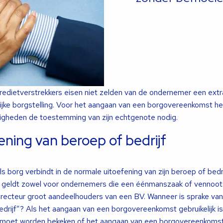
. Kredietverstrekkers eisen niet zelden van de ondernemer een ext
ijke borgstelling. Voor het aangaan van een borgovereenkomst he
gheden de toestemming van zijn echtgenote nodig.
ning van beroep of bedrijf
s borg verbindt in de normale uitoefening van zijn beroep of bedrij
t geldt zowel voor ondernemers die een éénmanszaak of vennoo
 directeur groot aandeelhouders van een BV. Wanneer is sprake va
edrijf”? Als het aangaan van een borgovereenkomst gebruikelijk i
 moet worden bekeken of het aangaan van een borgovereenkomst 