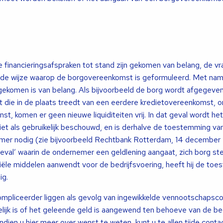
e financieringsafspraken tot stand zijn gekomen van belang, de vr
 en de wijze waarop de borgovereenkomst is geformuleerd. Met na
vrijgekomen is van belang. Als bijvoorbeeld de borg wordt afgegeve
 die in de plaats treedt van een eerdere kredietovereenkomst, 
t, komen er geen nieuwe liquiditeiten vrij. In dat geval wordt he
t als gebruikelijk beschouwd, en is derhalve de toestemming va
er nodig (zie bijvoorbeeld Rechtbank Rotterdam, 14 december 
geval’ waarin de ondernemer een geldlening aangaat, zich borg ste
iële middelen aanwendt voor de bedrijfsvoering, heeft hij de to
ig.
mpliceerder liggen als gevolg van ingewikkelde vennootschapsco
delijk is of het geleende geld is aangewend ten behoeve van de be
ndien u hier meer over wenst te weten, kunt u te allen tijde con