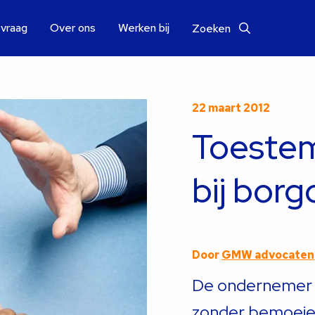
 vraag
Over ons
Werken bij
Zoeken
22 maart 2012
Toeste
bij bor
Door
GMW advocaten
De ondernemer 
zonder bemoeien