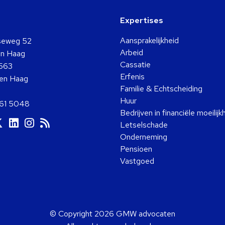
Expertises
Aansprakelijkheid
seweg 52
Arbeid
n Haag
Cassatie
563
Erfenis
en Haag
Familie & Echtscheiding
Huur
361 5048
Bedrijven in financiële moeilij
a
Ga
Ga
Ga
Ga
Letselschade
ar
naar
naar
naar
naar
Onderneming
ok
ouTube
Twitter
LinkedIn
Instagram
RSS
Pensioen
Vastgoed
© Copyright 2026 GMW advocaten