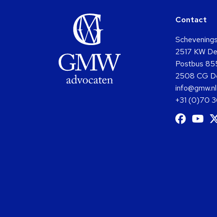
Contact
Schevening
2517 KW De
Postbus 85
2508 CG D
info@gmw.nl
+31 (0)70 
Ga
G
naar
na
Facebo
Y