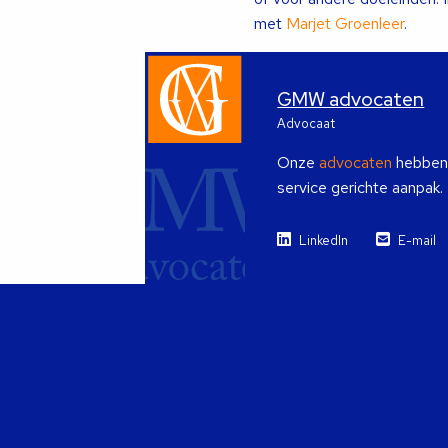
met
Marjet Groenleer
.
GMW advocaten
Advocaat
Onze
advocaten
hebben i
service gerichte aanpak.
LinkedIn
E-mail