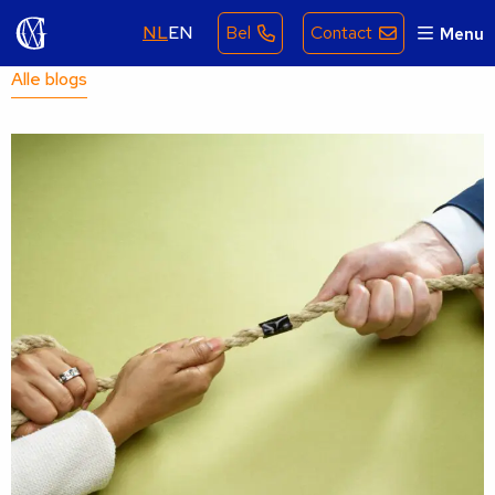
NL
EN
Bel
Contact
Menu
Alle blogs