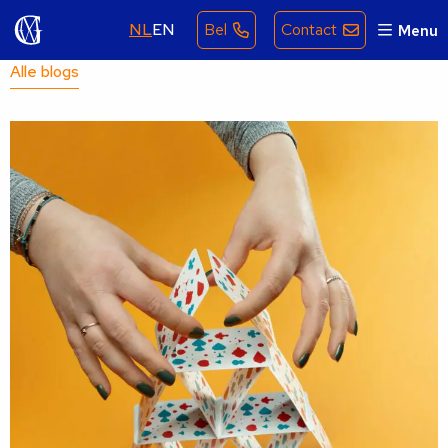
NL
EN
Bel
Contact
Menu
Alle blogs