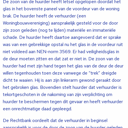
De zoon van de huurder heeft letsel opgelopen doordat het
glas in het bovenste paneel van de voordeur van de woning
brak. De huurder heeft de verhuurder (een
Woningbouwvereniging) aansprakelijk gesteld voor de door
zijn zoon geleden (nog te lijden) materiële en immateriële
schade. De huurder heeft daartoe aangevoerd dat er sprake
was van een gebrekkige opstal nu het glas in de voordeur ruit
niet voldeed aan NEN-norm 3569. Er had veiligheidsglas in
de deur moeten zitten en dat zat er niet in. De zoon van de
huurder had met zijn hand tegen het glas van de deur de deur
willen tegenhouden toen deze vanwege de “trek” dreigde
dicht te waaien. Hij is aan zijn linkerarm gewond geraakt door
het gebroken glas. Bovendien stelt huurder dat verhuurder is
tekortgeschoten in de nakoming van zijn verplichting om
huurder te beschermen tegen dit gevaar en heeft verhuurder
een onrechtmatige daad gepleegd.
De Rechtbank oordeelt dat de verhuurder in beginsel
aansprakelijk is voor de door de zoon van de huurder geleden