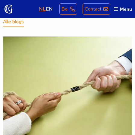
NL
EN
Bel
Contact
Menu
Alle blogs