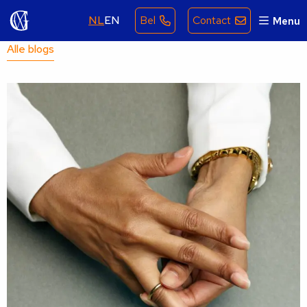
NL
EN
Bel
Contact
Menu
Alle blogs