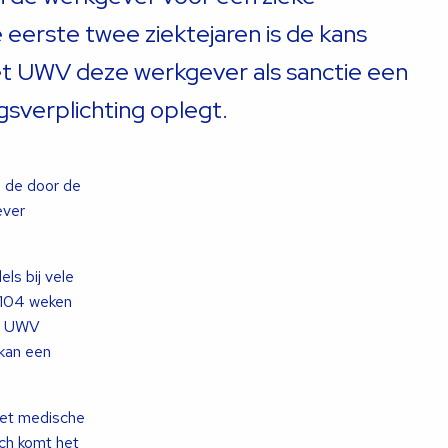
eerste twee ziektejaren is de kans
het UWV deze werkgever als sanctie een
sverplichting oplegt.
n de door de
ever
ls bij vele
 104 weken
et UWV
 kan een
het medische
och komt het