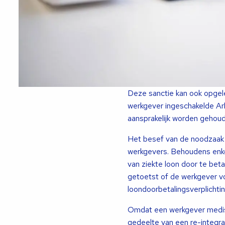
Deze sanctie kan ook opgel
werkgever ingeschakelde Arb
aansprakelijk worden gehou
Het besef van de noodzaak v
werkgevers. Behoudens enke
van ziekte loon door te bet
getoetst of de werkgever vo
loondoorbetalingsverplichti
Omdat een werkgever medisc
gedeelte van een re-integra