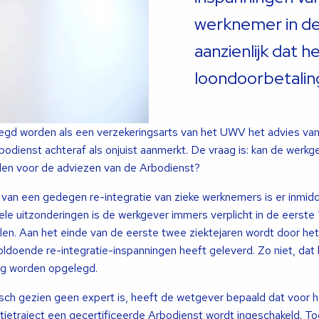
werknemer in de 
aanzienlijk dat 
loondoorbetaling
egd worden als een verzekeringsarts van het UWV het advies va
odienst achteraf als onjuist aanmerkt. De vraag is: kan de werkg
den voor de adviezen van de Arbodienst?
an een gedegen re-integratie van zieke werknemers is er inmidde
le uitzonderingen is de werkgever immers verplicht in de eerste
alen. Aan het einde van de eerste twee ziektejaren wordt door h
ldoende re-integratie-inspanningen heeft geleverd. Zo niet, dat
ng worden opgelegd.
h gezien geen expert is, heeft de wetgever bepaald dat voor 
tietraject een gecertificeerde Arbodienst wordt ingeschakeld. T