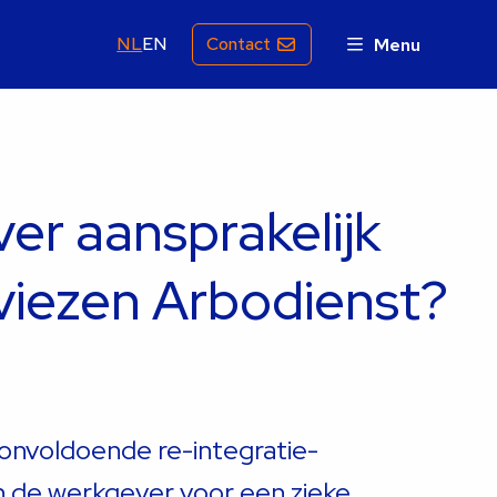
NL
EN
Contact
Menu
er aansprakelijk
viezen Arbodienst?
 onvoldoende re-integratie-
n de werkgever voor een zieke