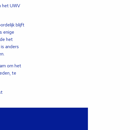
in het UWV
elijk blijft
s enige
de het
 is anders
en.
zaam om het
eden, te
st