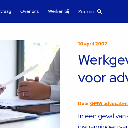
 vraag
Over ons
Werken bij
Zoeken
10 april 2007
Werkgev
voor ad
Door
GMW advocaten
In een geval van
inspanningen va