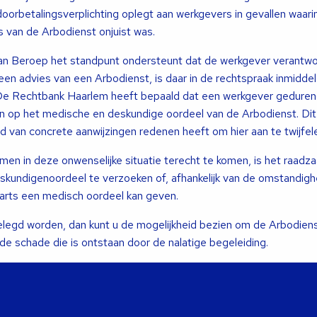
orbetalingsverplichting oplegt aan werkgevers in gevallen waar
s van de Arbodienst onjuist was.
 Beroep het standpunt ondersteunt dat de werkgever verantwoord
en advies van een Arbodienst, is daar in de rechtspraak inmiddel
 De Rechtbank Haarlem heeft bepaald dat een werkgever geduren
n op het medische en deskundige oordeel van de Arbodienst. Dit
d van concrete aanwijzingen redenen heeft om hier aan te twijfel
en in deze onwenselijke situatie terecht te komen, is het raad
kundigenoordeel te verzoeken of, afhankelijk van de omstandigh
arts een medisch oordeel kan geven.
legd worden, dan kunt u de mogelijkheid bezien om de Arbodien
r de schade die is ontstaan door de nalatige begeleiding.