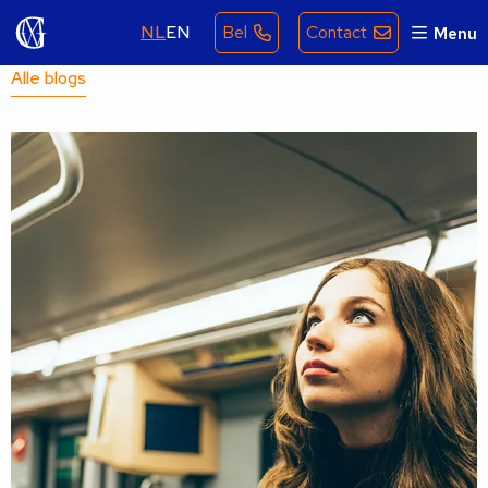
NL
EN
Bel
Contact
Menu
Alle blogs