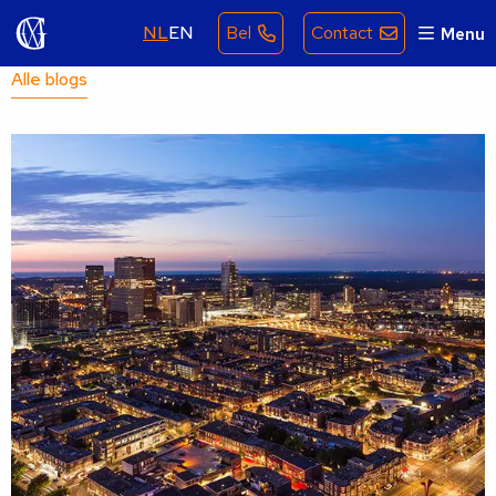
NL
EN
Bel
Contact
Menu
Alle blogs