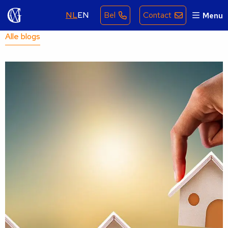
NL
EN
Bel
Contact
Menu
Alle blogs