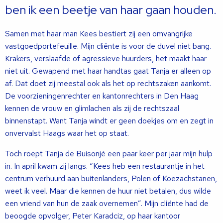
ben ik een beetje van haar gaan houden.
Samen met haar man Kees bestiert zij een omvangrijke
vastgoedportefeuille. Mijn cliënte is voor de duvel niet bang.
Krakers, verslaafde of agressieve huurders, het maakt haar
niet uit. Gewapend met haar handtas gaat Tanja er alleen op
af. Dat doet zij meestal ook als het op rechtszaken aankomt.
De voorzieningenrechter en kantonrechters in Den Haag
kennen de vrouw en glimlachen als zij de rechtszaal
binnenstapt. Want Tanja windt er geen doekjes om en zegt in
onvervalst Haags waar het op staat.
Toch roept Tanja de Buisonjé een paar keer per jaar mijn hulp
in. In april kwam zij langs. “Kees heb een restaurantje in het
centrum verhuurd aan buitenlanders, Polen of Koezachstanen,
weet ik veel. Maar die kennen de huur niet betalen, dus wilde
een vriend van hun de zaak overnemen”. Mijn cliënte had de
beoogde opvolger, Peter Karadciz, op haar kantoor