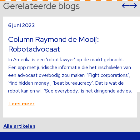
Gerelateerde blogs
Vor
sli
s
Lees
L
6 juni 2023
meer
m
over
o
Column Raymond de Mooij:
Robotadvocaat
In Amerika is een ‘robot lawyer’ op de markt gebracht.
Een app met juridische informatie die het inschakelen van
een advocaat overbodig zou maken. ‘Fight corporations’,
‘find hidden money’, ‘beat bureaucracy’. Dat is wat de
robot kan en wil. ‘Sue everybody,’ is het dringende advies.
Lees meer
Alle artikelen