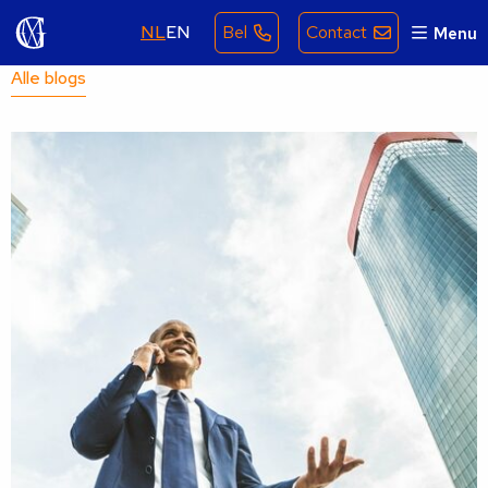
NL
EN
Bel
Contact
Menu
Alle blogs