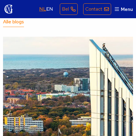
NL
EN
Bel
Contact
Menu
Alle blogs