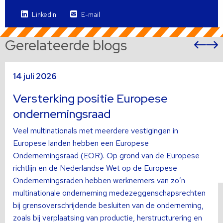
LinkedIn
E-mail
Gerelateerde blogs
Vor
sli
s
Lees
L
14 juli 2026
meer
m
over
o
Versterking positie Europese
ondernemingsraad
Veel multinationals met meerdere vestigingen in
Europese landen hebben een Europese
Ondernemingsraad (EOR). Op grond van de Europese
richtlijn en de Nederlandse Wet op de Europese
Ondernemingsraden hebben werknemers van zo’n
multinationale onderneming medezeggenschapsrechten
bij grensoverschrijdende besluiten van de onderneming,
zoals bij verplaatsing van productie, herstructurering en