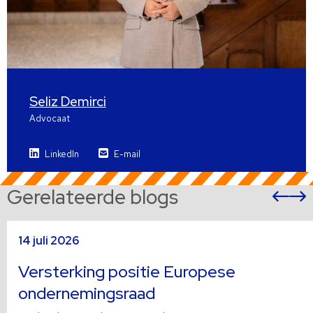
Seliz Demirci
Advocaat
LinkedIn
E-mail
Gerelateerde blogs
Vor
sli
s
Lees
L
14 juli 2026
meer
m
over
o
Versterking positie Europese
ondernemingsraad