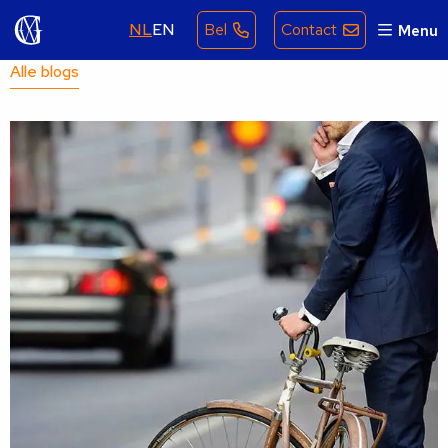
NL
EN
Bel
Contact
Menu
Alle blogs