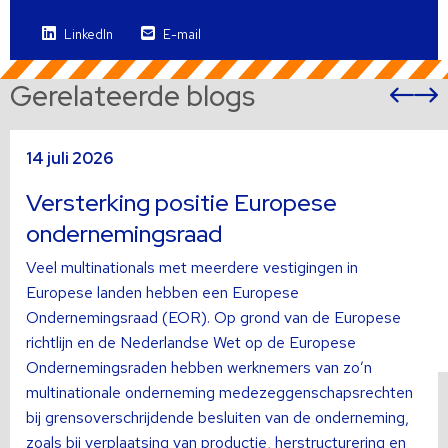
LinkedIn
E-mail
Gerelateerde blogs
Vor
sli
s
Lees
L
14 juli 2026
meer
m
over
o
Versterking positie Europese
ondernemingsraad
Veel multinationals met meerdere vestigingen in
Europese landen hebben een Europese
Ondernemingsraad (EOR). Op grond van de Europese
richtlijn en de Nederlandse Wet op de Europese
Ondernemingsraden hebben werknemers van zo’n
multinationale onderneming medezeggenschapsrechten
bij grensoverschrijdende besluiten van de onderneming,
zoals bij verplaatsing van productie, herstructurering en