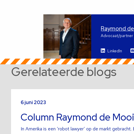
Raymond de
Advocaat/partner
LinkedIn
Gerelateerde blogs
Lees
meer
6 juni 2023
over
Column Raymond de Mooij
In Amerika is een ‘robot lawyer’ op de markt gebracht. 