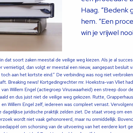
Haag. “Bedenk go
hem. “Een proce
win je vrijwel nooi
 in dat soort zaken meestal de veilige weg kiezen. Als je al succe
r vernietigd, dan volgt er meestal een nieuw, aangepast besluit v
jk toch aan het kortste eind.” De verbinding was nog niet verbroken
t. Breaking news! Kortgedingrechter mr. Hoekstra-van Vliet had
g van Willem Engel (actiegroep Viruswaarheid) een streep door d
aald en dus juist niet de veilige weg gekozen. Rutte, Grapperhaus
 Willem Engel zelf, iedereen was compleet verrast. Vervolgens
de dagelijkse juridische praktijk zelden ziet. De staat vroeg om e
erzoek wordt niet vaak gehonoreerd, maar nu onmiddellijk. Boven
oedappèl om schorsing van de uitvoering van het eerdere kort ge