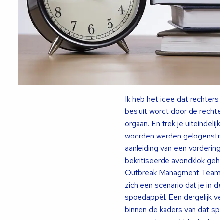
Ik heb het idee dat rechters
besluit wordt door de rechte
orgaan. En trek je uiteindeli
woorden werden gelogenstraf
aanleiding van een vorderin
bekritiseerde avondklok geh
Outbreak Managment Team en
zich een scenario dat je in 
spoedappèl. Een dergelijk v
binnen de kaders van dat sp