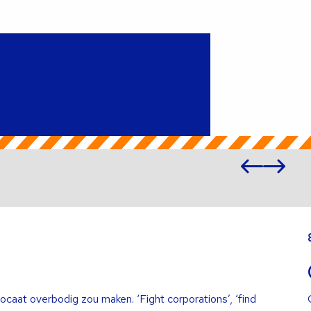
Vori
Vo
slide
sl
Lees
meer
over
ocaat overbodig zou maken. ‘Fight corporations’, ‘find