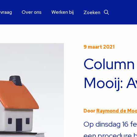
 vraag
Over ons
Werken bij
Zoeken
9 maart 2021
Column
Mooij: 
Door
Raymond de Moo
Op dinsdag 16 feb
een procedure 