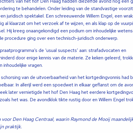
echters van het hof Den Haag hadden diezelfde avond nog een ga
ering te behandelen. Onder leiding van de standvastige voorzit
een juridisch spektakel. Een schreeuwende Willem Engel, een wra
g al klaarzat om het verzoek af te wijzen, en als klap op de vuurpi
el. Hij kreeg onaangekondigd een podium om inhoudelijke wetens
 de procedure ging over een technisch-juridisch onderwerp.
praatprogramma’s de ‘usual suspects’ aan: strafadvocaten en
hinderd door enige kennis van de materie. Ze keken geleerd, trok
 inhoudelijke vragen.
schorsing van de uitvoerbaarheid van het kortgedingvonnis had 
elbaar. In allerijl werd een spoedwet in elkaar geflanst om de avo
week later vernietigde het hof Den Haag het eerdere kortgedingv
 zoals het was. De avondklok tikte rustig door en Willem Engel tro
 voor Den Haag Centraal, waarin Raymond de Mooij maandelijks
n praktijk.