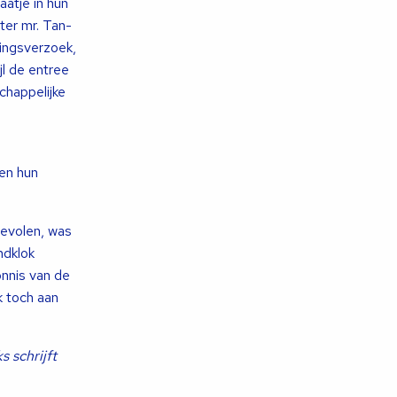
atje in hun
ter mr. Tan-
kingsverzoek,
jl de entree
chappelijke
ken hun
bevolen, was
ndklok
onnis van de
k toch aan
 schrijft