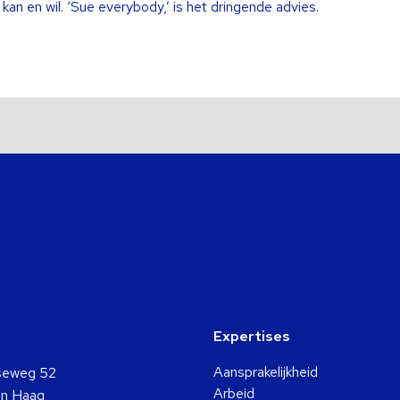
kan en wil. ‘Sue everybody,’ is het dringende advies.
Expertises
Aansprakelijkheid
seweg 52
Arbeid
n Haag