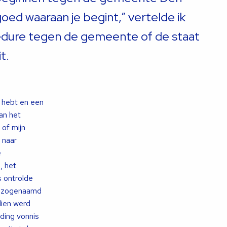
ed waaraan je begint,” vertelde ik
dure tegen de gemeente of de staat
t.
s hebt en een
an het
 of mijn
 naar
e
, het
 ontrolde
en zogenaamd
dien werd
ding vonnis