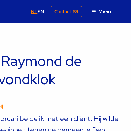
NL
EN
Contact
Menu
 Raymond de
Avondklok
ij
ruari belde ik met een cliënt. Hij wilde
beginnen tegen de gemeente Den