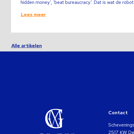
hidden money’, ‘beat bureaucracy’. Dat is wat de robot 
Lees meer
Alle artikelen
Contact
Schevening
2517 KW De