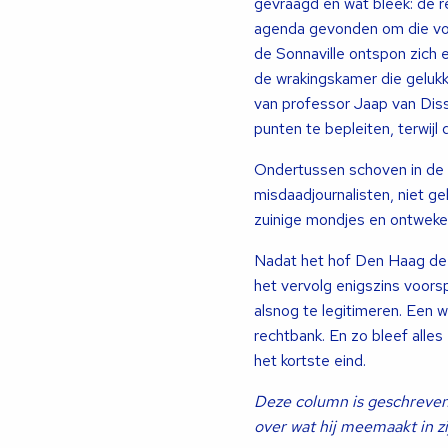
gevraagd en wat bleek: de r
agenda gevonden om die vord
de Sonnaville ontspon zich 
de wrakingskamer die gelukki
van professor Jaap van Diss
punten te bepleiten, terwijl
Ondertussen schoven in de 
misdaadjournalisten, niet ge
zuinige mondjes en ontweken
Nadat het hof Den Haag de 
het vervolg enigszins voorsp
alsnog te legitimeren. Een 
rechtbank. En zo bleef alles
het kortste eind.
Deze column is geschreven
over wat hij meemaakt in zij