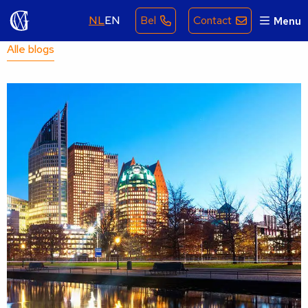
NL
EN
Bel
Contact
Menu
Alle blogs