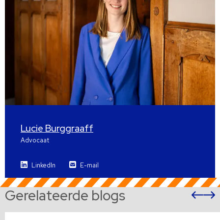
Lucie Burggraaff
Advocaat
LinkedIn
E-mail
Gerelateerde blogs
Vor
sli
s
Lees
L