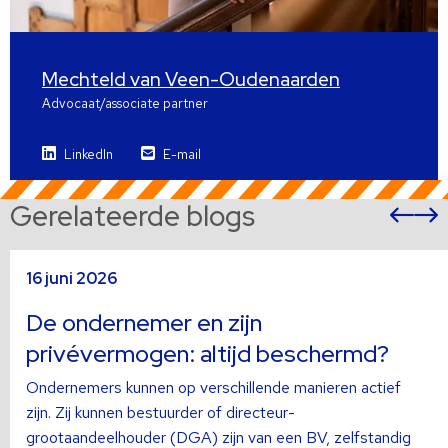
Mechteld van Veen-Oudenaarden
Advocaat/associate partner
LinkedIn
E-mail
Gerelateerde blogs
Vor
sli
s
Lees
L
16 juni 2026
meer
m
over
o
De ondernemer en zijn
privévermogen: altijd beschermd?
Ondernemers kunnen op verschillende manieren actief
zijn. Zij kunnen bestuurder of directeur-
grootaandeelhouder (DGA) zijn van een BV, zelfstandig