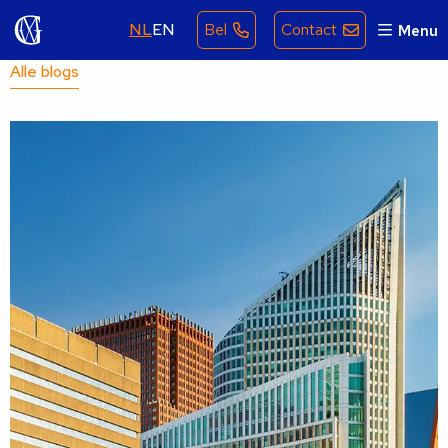
NL
EN
Bel
Contact
Menu
Alle blogs