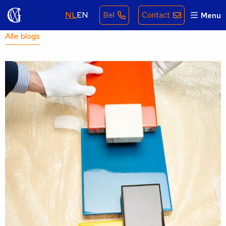
NL
EN
Bel
Contact
Menu
Alle blogs