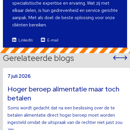
specialistische expertise en ervaring. Wat zij met
elkaar delen, is hun gedrevenheid en service gerichte
aanpak. Met als doel: de beste oplossing voor onze
cliënten bereiken.
LinkedIn
E-mail
Gerelateerde blogs
Vor
sli
s
Lees
L
7 juli 2026
meer
m
over
o
Hoger beroep alimentatie maar toch
betalen
Soms wordt gedacht dat na een beslissing over de te
betalen alimentatie direct hoger beroep moet worden
ingesteld omdat de uitspraak van de rechter niet juist zou
zijn.