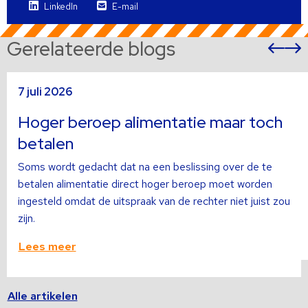
LinkedIn
E-mail
Gerelateerde blogs
Vor
sli
s
Lees
L
7 juli 2026
meer
m
over
o
Hoger beroep alimentatie maar toch
betalen
Soms wordt gedacht dat na een beslissing over de te
betalen alimentatie direct hoger beroep moet worden
ingesteld omdat de uitspraak van de rechter niet juist zou
zijn.
Lees meer
Alle artikelen