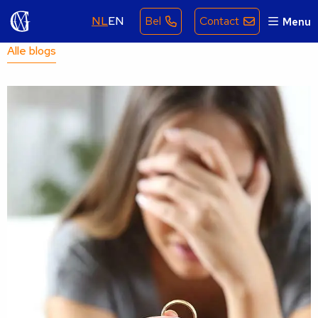
NL
EN
Bel
Contact
Menu
Alle blogs